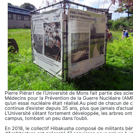
Pierre Piérart de l’Université de Mons fait partie des sci
Médecins pour la Prévention de la Guerre Nucléaire (AMP
qu’un essai nucléaire était réalisé.Au pied de chacun de c
continue d’exister depuis 35 ans, plus que jamais d’actual
L’Université s’étant fortement développée, les arbres on
campus, tombant un peu dans l’oubli.
En 2018, le collectif Hibakusha composé de militants bén