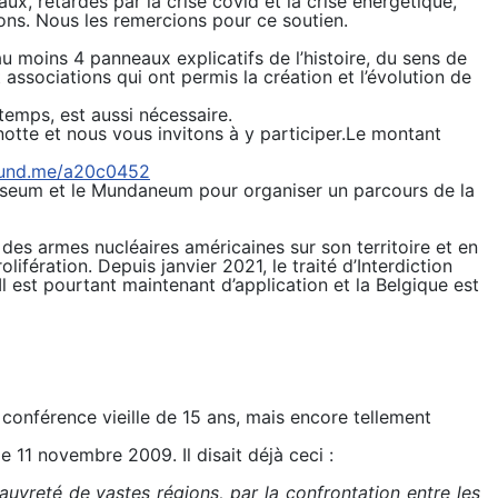
ux, retardés par la crise covid et la crise énergétique,
ons. Nous les remercions pour ce soutien.
au moins 4 panneaux explicatifs de l’histoire, du sens de
associations qui ont permis la création et l’évolution de
emps, est aussi nécessaire.
otte et nous vous invitons à y participer.Le montant
fund.me/a20c0452
Museum et le Mundaneum pour organiser un parcours de la
des armes nucléaires américaines sur son territoire et en
ifération. Depuis janvier 2021, le traité d’Interdiction
l est pourtant maintenant d’application et la Belgique est
conférence vieille de 15 ans, mais encore tellement
e 11 novembre 2009. Il disait déjà ceci :
pauvreté de vastes régions, par la confrontation entre les