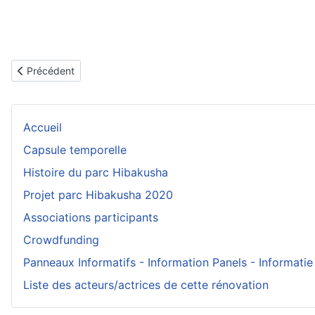
Article précédent : INAUGURATION DU NOUVEAU PARC HIBAK
Précédent
Accueil
Capsule temporelle
Histoire du parc Hibakusha
Projet parc Hibakusha 2020
Associations participants
Crowdfunding
Panneaux Informatifs - Information Panels - Informatie
Liste des acteurs/actrices de cette rénovation