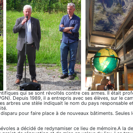
entifiques qui se sont révoltés contre ces armes. Il était pr
GN). Depuis 1989, il a entrepris avec ses élèves, sur le ca
es arbres une stèle indiquait le nom du pays responsable et l
ité.
t disparu pour faire place à de nouveaux bâtiments. Seules 
évoles a décidé de redynamiser ce lieu de mémoire.A la dem