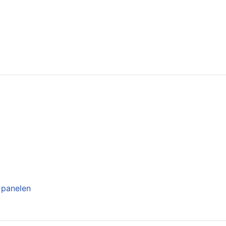
USHA
 panelen