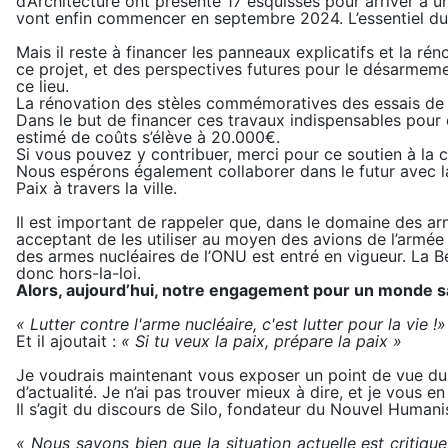
d’Architecture ont présenté 17 esquisses pour arriver à un
vont enfin commencer en septembre 2024. L’essentiel du p
Mais il reste à financer les panneaux explicatifs et la ré
ce projet, et des perspectives futures pour le désarmemen
ce lieu.
La rénovation des stèles commémoratives des essais de
Dans le but de financer ces travaux indispensables pour 
estimé de coûts s’élève à 20.000€.
Si vous pouvez y contribuer, merci pour ce soutien à la
Nous espérons également collaborer dans le futur avec 
Paix à travers la ville.
Il est important de rappeler que, dans le domaine des arm
acceptant de les utiliser au moyen des avions de l’armée b
des armes nucléaires de l’ONU est entré en vigueur. La Be
donc hors-la-loi.
Alors, aujourd’hui, notre engagement pour un monde sa
« Lutter contre l'arme nucléaire, c'est lutter pour la vie !
Et il ajoutait :
« Si tu veux la paix, prépare la paix »
Je voudrais maintenant vous exposer un point de vue du 
d’actualité. Je n’ai pas trouver mieux à dire, et je vous en 
Il s’agit du discours de Silo, fondateur du Nouvel Humanis
« Nous savons bien que la situation actuelle est critique