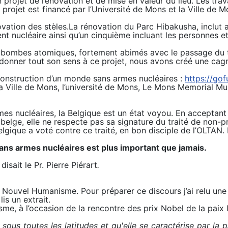
 projet de rénovation et de mise en valeur du lieu. Les trava
rojet est financé par l’Université de Mons et la Ville de M
novation des stèles.La rénovation du Parc Hibakusha, inclut 
t nucléaire ainsi qu’un cinquième incluant les personnes et 
 bombes atomiques, fortement abimés avec le passage du t
donner tout son sens à ce projet, nous avons créé une cagn
 construction d’un monde sans armes nucléaires :
https://go
la Ville de Mons, l’université de Mons, Le Mons Memorial 
es nucléaires, la Belgique est un état voyou. En acceptant 
elge, elle ne respecte pas sa signature du traité de non-prol
lgique a voté contre ce traité, en bon disciple de l’OLTAN. I
ns armes nucléaires est plus important que jamais.
»
disait le Pr. Pierre Piérart
.
Nouvel Humanisme. Pour préparer ce discours j’ai relu une 
lis un extrait.
me, à l’occasion de la rencontre des prix Nobel de la paix l
 sous toutes les latitudes et qu'elle se caractérise par la 