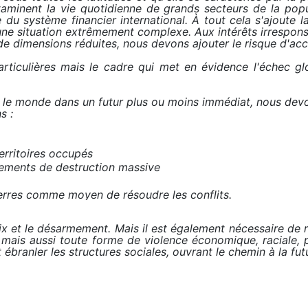
ntaminent la vie quotidienne de grands secteurs de la popu
u système financier international. À tout cela s'ajoute la 
ne situation extrêmement complexe. Aux intérêts irresponsa
de dimensions réduites, nous devons ajouter le risque d'acci
ticulières mais le cadre qui met en évidence l'échec gl
 le monde dans un futur plus ou moins immédiat, nous devon
s :
erritoires occupés
mements de destruction massive
erres comme moyen de résoudre les conflits.
x et le désarmement. Mais il est également nécessaire de r
mais aussi toute forme de violence économique, raciale, p
et ébranler les structures sociales, ouvrant le chemin à la f